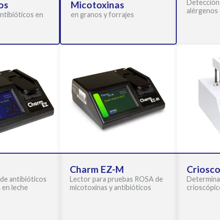
Detección
os
Micotoxinas
alérgenos 
ntibióticos en
en granos y forrajes
Charm EZ-M
Criosco
 de antibióticos
Lector para pruebas ROSA de
Determina
 en leche
micotoxinas y antibióticos
crioscópic