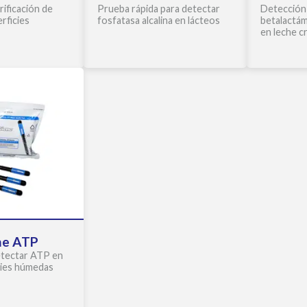
rificación de
Prueba rápida para detectar
Detección 
rficies
fosfatasa alcalina en lácteos
betalactám
en leche c
ne ATP
etectar ATP en
cies húmedas