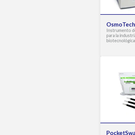
OsmoTec
Instrumento d
para la industri
biotecnológica
PocketSwa