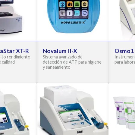
raStar XT-R
Novalum II-X
Osmo1
alto rendimiento
Sistema avanzado de
Instrumen
 calidad
detección de ATP para higiene
para labora
y saneamiento