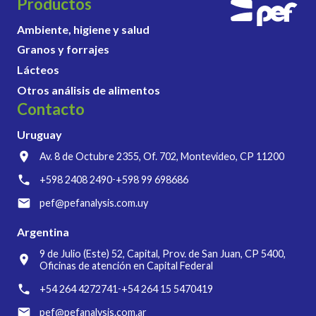
Productos
Ambiente, higiene y salud
Granos y forrajes
Lácteos
Otros análisis de alimentos
Contacto
Uruguay
Av. 8 de Octubre 2355, Of. 702, Montevideo, CP 11200
+598 2408 2490
+598 99 698686
-
pef@pefanalysis.com.uy
Argentina
9 de Julio (Este) 52, Capital, Prov. de San Juan, CP 5400,
Oficinas de atención en Capital Federal
+54 264 4272741
+54 264 15 5470419
-
pef@pefanalysis.com.ar