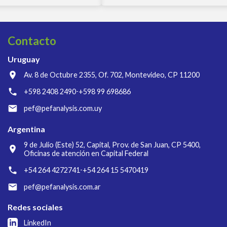
Contacto
Uruguay
Av. 8 de Octubre 2355, Of. 702, Montevideo, CP 11200
+598 2408 2490
+598 99 698686
-
pef@pefanalysis.com.uy
Argentina
9 de Julio (Este) 52, Capital, Prov. de San Juan, CP 5400,
Oficinas de atención en Capital Federal
+54 264 4272741
+54 264 15 5470419
-
pef@pefanalysis.com.ar
Redes sociales
LinkedIn